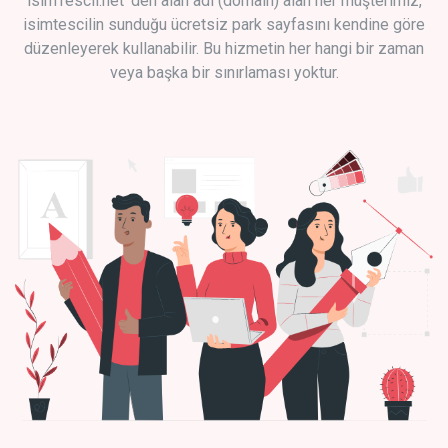
isimTescil.net 'den alan adı (domain) alan her müşterimiz,
isimtescilin sunduğu ücretsiz park sayfasını kendine göre
düzenleyerek kullanabilir. Bu hizmetin her hangi bir zaman
veya başka bir sınırlaması yoktur.