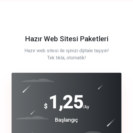
Hazır Web Sitesi Paketleri
Hazır web sitesi ile işinizi dijitale taşıyın!
Tek tıkla, otomatik!
Free
1,25
$
/Ay
Basic
Başlangıç