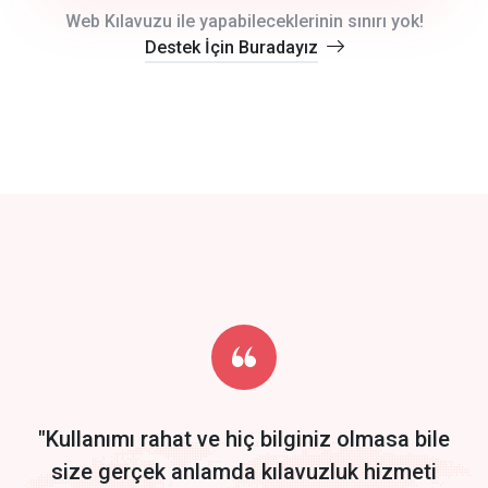
crm auto cync
Web Kılavuzu ile yapabileceklerinin sınırı yok!
Destek İçin Buradayız
click to call back
track energy costs
predictive dialing
Get Started
Start by trying our service for 30 days free trial no credit card
required.
"Kullanımı rahat ve hiç bilginiz olmasa bile
size gerçek anlamda kılavuzluk hizmeti