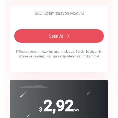
SEO Optimizasyon Modülü
Satın Al
E-Ticaret yönetim özelliği bulunmaktadır. Sürekli büyüyen bir
kitleye ve çevrimiçi varlığa sahip siteler için mükemmel.
crm auto cync
click to call back
240
2,92
$
$
/year
/Ay
track energy costs