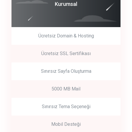
Coroprate
Kurumsal
predictive dialing
Ücretsiz Domain & Hosting
Get Started
Ücretsiz SSL Sertifikası
Start by trying our service for 30 days free trial no credit card
required.
Sınırsız Sayfa Oluşturma
5000 MB Mail
Sınırsız Tema Seçeneği
Mobil Desteği